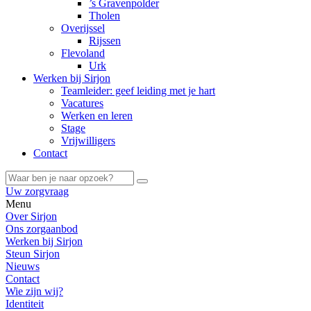
’s Gravenpolder
Tholen
Overijssel
Rijssen
Flevoland
Urk
Werken bij Sirjon
Teamleider: geef leiding met je hart
Vacatures
Werken en leren
Stage
Vrijwilligers
Contact
Uw zorgvraag
Menu
Over Sirjon
Ons zorgaanbod
Werken bij Sirjon
Steun Sirjon
Nieuws
Contact
Wie zijn wij?
Identiteit