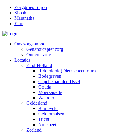
Zorggroep Sirjon
Siloah
Maranatha
Elim
Ons zorgaanbod
Gehandicaptenzorg
Ouderenzorg
Locaties
Zuid-Holland
Ridderkerk (Dienstencentrum)
Bodegraven
Capelle aan den IJssel
Gouda
Moerkapelle
Waarder
Gelderland
Barneveld
Geldermalsen
Tricht
Nunspeet
Zeeland