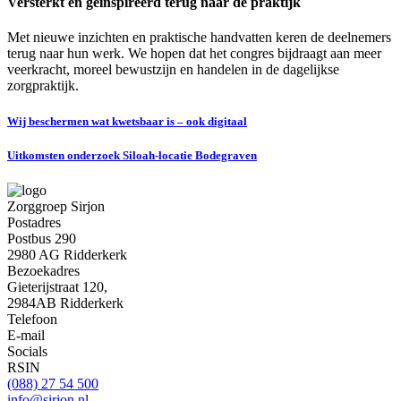
Versterkt en geïnspireerd terug naar de praktijk
Met nieuwe inzichten en praktische handvatten keren de deelnemers
terug naar hun werk. We hopen dat het congres bijdraagt aan meer
veerkracht, moreel bewustzijn en handelen in de dagelijkse
zorgpraktijk.
Wij beschermen wat kwetsbaar is – ook digitaal
Uitkomsten onderzoek Siloah-locatie Bodegraven
Zorggroep Sirjon
Postadres
Postbus 290
2980 AG Ridderkerk
Bezoekadres
Gieterijstraat 120,
2984AB Ridderkerk
Telefoon
E-mail
Socials
RSIN
(088) 27 54 500
info@sirjon.nl