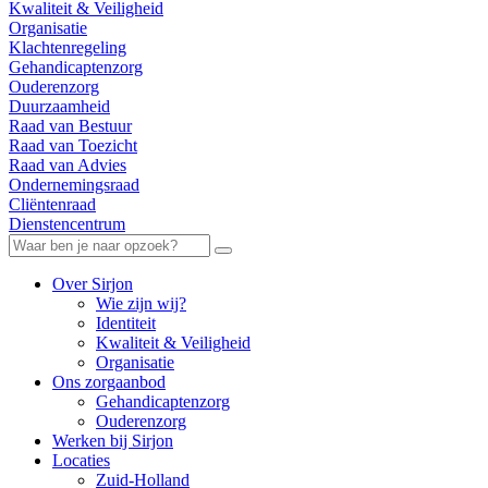
Kwaliteit & Veiligheid
Organisatie
Klachtenregeling
Gehandicaptenzorg
Ouderenzorg
Duurzaamheid
Raad van Bestuur
Raad van Toezicht
Raad van Advies
Ondernemingsraad
Cliëntenraad
Dienstencentrum
Over Sirjon
Wie zijn wij?
Identiteit
Kwaliteit & Veiligheid
Organisatie
Ons zorgaanbod
Gehandicaptenzorg
Ouderenzorg
Werken bij Sirjon
Locaties
Zuid-Holland