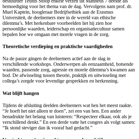
bestuurder Teunis Stoop enkele verzen uit Mattheüs 7 deelde als
bemoediging voor het thema van de dag. Vervolgens nam prof. dr.
Muel Kaptein, hoogleraar Bedrijfsethiek aan de Erasmus
Universiteit, de deelnemers mee in de wereld van ethische
dilemma’s. Met herkenbare voorbeelden liet hij zien hoe
persoonlijke waarden, leiderschap en organisatiecultuur samen
bepalen hoe we omgaan met morele vragen in de zorg.
Theoretische verdieping en praktische vaardigheden
Na de pauze gingen de deelnemers actief aan de slag in
verschillende workshops. Onderwerpen als eenzaamheid, botsende
waarden, passende zorg, agressie en morele dilemma’s kwamen aan
bod. De afwisseling tussen theorie, praktijk en uitwisseling met
collega’s zorgde voor levendige gesprekken en herkenning.
Wat blijft hangen
Tijdens de afsluiting deelden deelnemers wat hen het meest raakte.
“Je hoeft het niet alleen te doen”, zei een van hen. Een ander
benadrukte het belang van luisteren: “Respecteer elkaar, ook als je
verschillend denkt.” En een derde vatte het congres als volgt samen:
“Ik stond steviger dan ik vooraf had gedacht.”