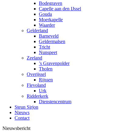
Bodegraven
Capelle aan den IJssel
Gouda
Moerkapelle
Waarder
Gelderland
Barneveld
Geldermalsen
Tricht
Nunspeet
Zeeland
’s Gravenpolder
Tholen
Overijssel
Rijssen
Flevoland
Urk
Ridderkerk
Dienstencentrum
Steun Sirjon
Nieuws
Contact
Nieuwsbericht